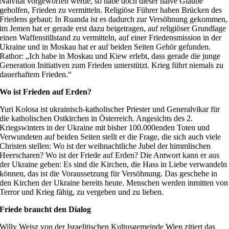
Naivität vorgeworfen werde, so habe doch dieser naive Glaube
geholfen, Frieden zu vermitteln. Religiöse Führer haben Brücken des
Friedens gebaut: In Ruanda ist es dadurch zur Versöhnung gekommen,
im Jemen hat er gerade erst dazu beigetragen, auf religiöser Grundlage
einen Waffenstillstand zu vermitteln, auf einer Friedensmission in der
Ukraine und in Moskau hat er auf beiden Seiten Gehör gefunden.
Rathor: „Ich habe in Moskau und Kiew erlebt, dass gerade die junge
Generation Initiativen zum Frieden unterstützt. Krieg führt niemals zu
dauerhaftem Frieden.“
Wo ist Frieden auf Erden?
Yuri Kolosa ist ukrainisch-katholischer Priester und Generalvikar für
die katholischen Ostkirchen in Österreich. Angesichts des 2.
Kriegswinters in der Ukraine mit bisher 100.000enden Toten und
Verwundeten auf beiden Seiten stellt er die Frage, die sich auch viele
Christen stellen: Wo ist der weihnachtliche Jubel der himmlischen
Heerscharen? Wo ist der Friede auf Erden? Die Antwort kann er aus
der Ukraine geben: Es sind die Kirchen, die Hass in Liebe verwandeln
können, das ist die Voraussetzung für Versöhnung. Das geschehe in
den Kirchen der Ukraine bereits heute. Menschen werden inmitten von
Terror und Krieg fähig, zu vergeben und zu lieben.
Friede braucht den Dialog
Willy Weisz von der Israelitischen Kultusgemeinde Wien zitiert das