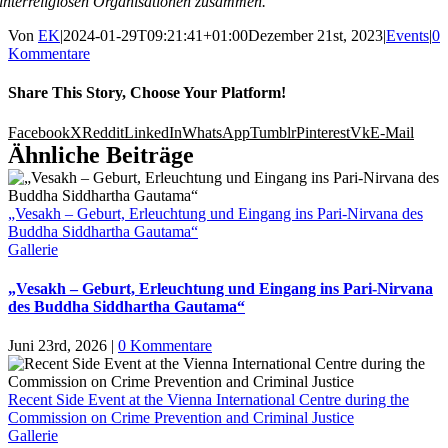
interreligiösen Organisationen zusammen.
Von
EK
|
2024-01-29T09:21:41+01:00
Dezember 21st, 2023
|
Events
|
0
Kommentare
Share This Story, Choose Your Platform!
Facebook
X
Reddit
LinkedIn
WhatsApp
Tumblr
Pinterest
Vk
E-Mail
Ähnliche Beiträge
„Vesakh – Geburt, Erleuchtung und Eingang ins Pari-Nirvana des
Buddha Siddhartha Gautama“
Gallerie
„Vesakh – Geburt, Erleuchtung und Eingang ins Pari-Nirvana
des Buddha Siddhartha Gautama“
Juni 23rd, 2026
|
0 Kommentare
Recent Side Event at the Vienna International Centre during the
Commission on Crime Prevention and Criminal Justice
Gallerie