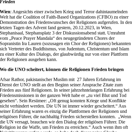
Frieden
Wien
: Angesichts einer zwischen Krieg und Terror dahintaumelnden
Welt hat die Coalition of Faith-Based Organizations (CFBO) zu einer
Demonstration des Friedenwunsches der Religionen aufgerufen. In de
letzten Tagen des Advent fand gestern, 20.12.2023, in Wien,
Stephanisaal, Stephansplatz 3 der Diskussionsabend statt. Umrahmt
vom „Peace Prayer Mandala“ des neugegründeten Chores der
Sopranistin Ira Lauren (sozusagen ein Chor der Religionen) bekannten
sich Vertreter des Buddhismus, von Judentum, Christentum und Islam
zu einer Kultur des Dialogs, der glaubwürdig nur von einer Plattform
der Religionen ausgehen kann.
Wo die UNO scheitert, können die Religionen Frieden bringen
Afsar Rathor, pakistanischer Muslim mit 27 Jahren Erfahrung im
Dienst der UNO stellt an den Beginn seiner Ansprache Zitate zum
Frieden aus fünf Religionen. In seiner jahrzehntelangen Erfahrung bei
Friedensmissionen in der ganzen Welt habe er „zu viel Blut und Tod
gesehen“. Sein Resümee: „Oft genug konnten Kriege und Konflikte
nicht verhindert werden. Die UN ist immer wieder gescheitert.“ Aus
seiner Erfahrung waren es einzig die Plattformen der Religionen und
religiösen Führer, die nachhaltig Frieden sicherstellen konnten. „Wenn
die UN versagt, brauchen wir den Dialog der religiösen Führer. Die
Religion ist die Waffe, um Frieden zu erreichen.“ Auch wenn ihm oft