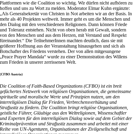
Plattformen wie die Coalition so wichtig. Wir dürfen nicht aufhören zu
hoffen und uns zu Wort zu melden. Moderator Elmar Kuhn ergänzte:
„Als Generalsekretär von Christen in Not arbeiten wir an der Basis. In
mehr als 40 Projekten weltweit. Immer geht es um die Menschen und
den Dialog mit den verschiedenen Religionen. Dann können Friede
und Toleranz entstehen. Nicht von oben herab mit Gewalt, sondern
von den Menschen und aus dem Herzen, mit Verstand und Respekt
füreinander.“ Die TeilnehmerInnen machten deutlich, dass sie mit
größerer Hoffnung aus der Veranstaltung hinausgehen und sich als
Botschafter des Friedens verstehen. Der von allen mitgesungene
„Peace Prayer Mandala“ wurde zu einer Demonstration des Willens
zum Frieden in unserer zerrissenen Welt.
(CFBO Austria)
Die Coalition of Faith-Based Organizations (CFBO) ist ein breit
gefächertes Netzwerk von religiösen Organisationen, die gemeinsame
spirituelle und moralische Werte und Prinzipien nutzen, um den
interreligiösen Dialog für Frieden, Verbrechensverhütung und
Strafjustiz zu fördern. Die Coalition bringt religiöse Organisationen,
geistliche Führer, Gläubige aus den Weltreligionen, Wissenschaftler
und Experten für den interreligiösen Dialog sowie auf dem Gebiet der
Kriminalprävention und Strafjustiz zusammen und arbeitet mit einer
Reihe von UN-Agenturen, Organisationen der Zivilgesellschaft und