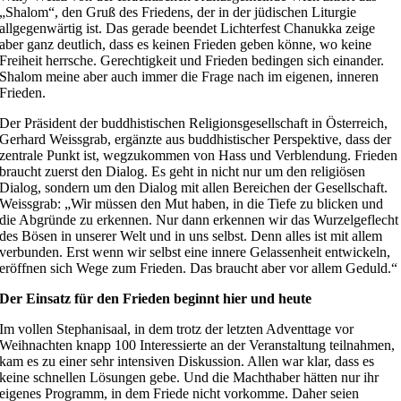
„Shalom“, den Gruß des Friedens, der in der jüdischen Liturgie
allgegenwärtig ist. Das gerade beendet Lichterfest Chanukka zeige
aber ganz deutlich, dass es keinen Frieden geben könne, wo keine
Freiheit herrsche. Gerechtigkeit und Frieden bedingen sich einander.
Shalom meine aber auch immer die Frage nach im eigenen, inneren
Frieden.
Der Präsident der buddhistischen Religionsgesellschaft in Österreich,
Gerhard Weissgrab, ergänzte aus buddhistischer Perspektive, dass der
zentrale Punkt ist, wegzukommen von Hass und Verblendung. Frieden
braucht zuerst den Dialog. Es geht in nicht nur um den religiösen
Dialog, sondern um den Dialog mit allen Bereichen der Gesellschaft.
Weissgrab: „Wir müssen den Mut haben, in die Tiefe zu blicken und
die Abgründe zu erkennen. Nur dann erkennen wir das Wurzelgeflecht
des Bösen in unserer Welt und in uns selbst. Denn alles ist mit allem
verbunden. Erst wenn wir selbst eine innere Gelassenheit entwickeln,
eröffnen sich Wege zum Frieden. Das braucht aber vor allem Geduld.“
Der Einsatz für den Frieden beginnt hier und heute
Im vollen Stephanisaal, in dem trotz der letzten Adventtage vor
Weihnachten knapp 100 Interessierte an der Veranstaltung teilnahmen,
kam es zu einer sehr intensiven Diskussion. Allen war klar, dass es
keine schnellen Lösungen gebe. Und die Machthaber hätten nur ihr
eigenes Programm, in dem Friede nicht vorkomme. Daher seien