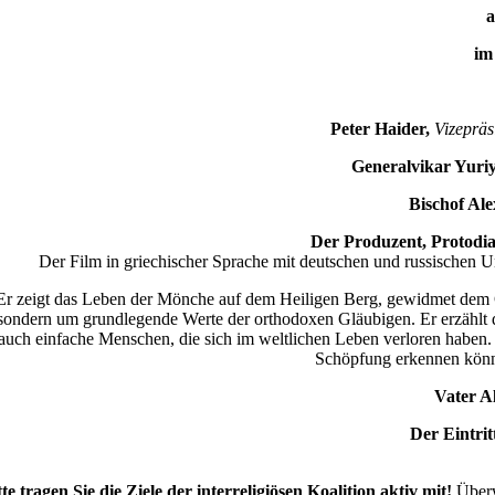
a
im 
Peter Haider,
Vizepräs
Generalvikar Yuri
Bischof Ale
Der Produzent, Protodiak
Der Film in griechischer Sprache mit deutschen und russischen Un
Er zeigt das Leben der Mönche auf dem Heiligen Berg, gewidmet dem Gebe
sondern um grundlegende Werte der orthodoxen Gläubigen. Er erzählt d
auch einfache Menschen, die sich im weltlichen Leben verloren haben. E
Schöpfung erkennen können
Vater A
Der Eintrit
tte tragen Sie die Ziele der interreligiösen Koalition aktiv mit!
Überw