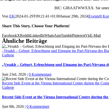
BIC: GIBAATWWXXX. Sie unterstü
Von
EK
|
2024-01-29T09:21:41+01:00
Januar 29th, 2024
|
Events
|
0 Ko
Share This Story, Choose Your Platform!
Facebook
X
Reddit
LinkedIn
WhatsApp
Tumblr
Pinterest
Vk
E-Mail
Ähnliche Beiträge
„Vesakh – Geburt, Erleuchtung und Eingang ins Pari-Nirvana des B
Gallerie
„Vesakh – Geburt, Erleuchtung und Eingang ins Pari-Nirvana
Juni 23rd, 2026
|
0 Kommentare
Recent Side Event at the Vienna International Centre during the Com
Gallerie
Recent Side Event at the Vienna International Centre during th
Juni 8th, 2026
|
0 Kommentare