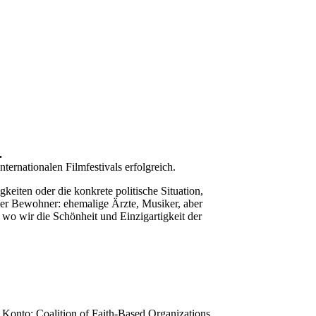
.
ternationalen Filmfestivals erfolgreich.
eiten oder die konkrete politische Situation,
ner Bewohner: ehemalige Ärzte, Musiker, aber
 wo wir die Schönheit und Einzigartigkeit der
 Konto: Coalition of Faith-Based Organizations,