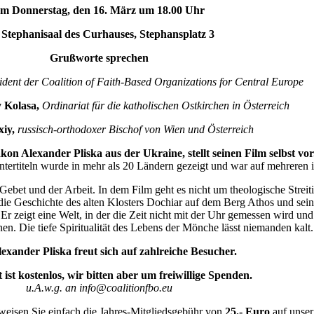
m Donnerstag, den 16. März um 18.00 Uhr
Stephanisaal des Curhauses, Stephansplatz 3
Grußworte sprechen
ident der Coalition of Faith-Based Organizations for Central Europe
y Kolasa,
Ordinariat für die katholischen Ostkirchen in Österreich
xiy,
russisch-orthodoxer
Bischof von Wien und Österreich
on Alexander Pliska aus der Ukraine, stellt seinen Film selbst vor
tertiteln wurde in mehr als 20 Ländern gezeigt und war auf mehreren in
t und der Arbeit. In dem Film geht es nicht um theologische Streitigk
ie Geschichte des alten Klosters Dochiar auf dem Berg Athos und sei
r zeigt eine Welt, in der die Zeit nicht mit der Uhr gemessen wird und
. Die tiefe Spiritualität des Lebens der Mönche lässt niemanden kalt.
lexander
Pliska
freut sich auf zahlreiche Besucher.
t ist kostenlos, wir bitten aber um freiwillige Spenden.
u.A.w.g. an info@coalitionfbo.eu
eisen Sie einfach die Jahres-Mitgliedsgebühr von
25.- Euro
auf unser