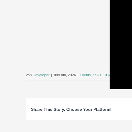
Von
Developer
|
Juni 8th, 2026
|
Events
,
news
|
0 Kommentare
Share This Story, Choose Your Platform!