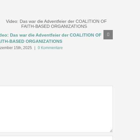
deo: Das war die Adventfeier der COALITION OF
Einladung
AITH-BASED ORGANIZATIONS
globalen
zember 15th, 2025
|
0 Kommentare
November 1