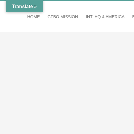
Zum
Translate »
Inhalt
HOME
CFBO MISSION
INT. HQ & AMERICA
springen
Zeige
grösseres
Bild