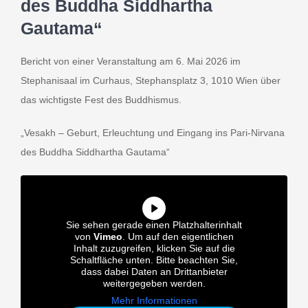
des Buddha Siddhartha
Gautama“
Bericht von einer Veranstaltung am 6. Mai 2026 im
INT
Stephanisaal im Curhaus, Stephansplatz 3, 1010 Wien über
das wichtigste Fest des Buddhismus.
„Vesakh – Geburt, Erleuchtung und Eingang ins Pari-Nirvana
des Buddha Siddhartha Gautama“
Sie sehen gerade einen Platzhalterinhalt
von
Vimeo
. Um auf den eigentlichen
Inhalt zuzugreifen, klicken Sie auf die
Schaltfläche unten. Bitte beachten Sie,
dass dabei Daten an Drittanbieter
weitergegeben werden.
Mehr Informationen