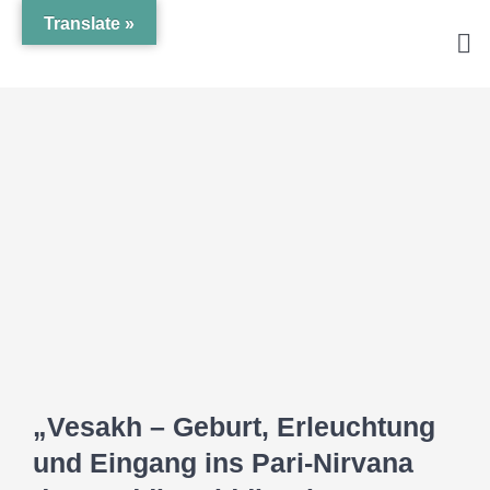
Zum
Translate »
Inhalt
Tog
springen
Nav
Zeige
grösseres
Bild
„Vesakh – Geburt, Erleuchtung
und Eingang ins Pari-Nirvana