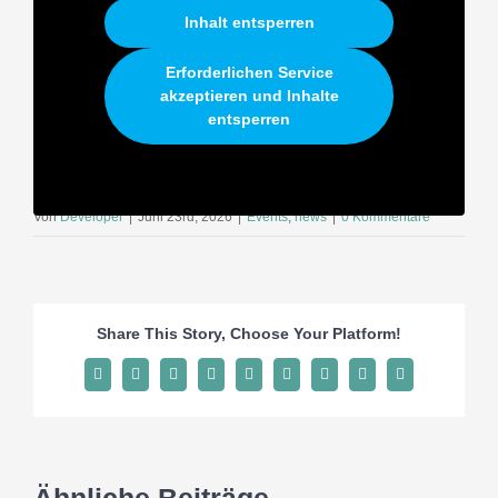
Inhalt entsperren
Erforderlichen Service
akzeptieren und Inhalte
entsperren
Von
Developer
|
Juni 23rd, 2026
|
Events
,
news
|
0 Kommentare
Share This Story, Choose Your Platform!
Facebook
X
Reddit
LinkedIn
WhatsApp
Tumblr
Pinterest
Vk
E-
Mail
Ähnliche Beiträge