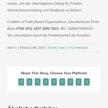
nutzen, um den interreligiösen Dialog für Frieden,
Verbrechensverhütung und Strafjustiz zu fördern.
Coalition of Faith-Based Organizations
, Spendenkonto Erste
Bank
AT86 2011 1837 2800 3201
; BIC: GIBAATWWXXX.
Sie unterstützen damit die Friedensarbeit der Koalition.
Von
AS
|
Februar 24th, 2025
|
Events
,
news
|
0 Kommentare
Share This Story, Choose Your Platform!
Facebook
X
Reddit
LinkedIn
WhatsApp
Tumblr
Pinterest
Vk
E-
Mail