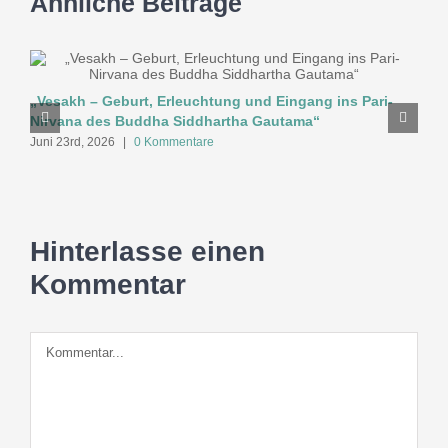
Ähnliche Beiträge
„Vesakh – Geburt, Erleuchtung und Eingang ins Pari-
R
Nirvana des Buddha Siddhartha Gautama“
d
Juni 23rd, 2026
|
0 Kommentare
C
J
Hinterlasse einen
Kommentar
Kommentar